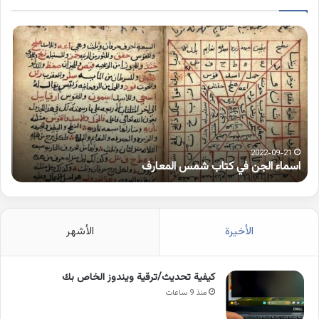
اسماء
كلم
الجن
بها
في
همز
كتاب
متط
شمس
على
المعارف
الوا
2022-09-21
اسماء الجن في كتاب شمس المعارف
ك
الأخيرة
الأشهر
كيفية تحديث/ترقية ويندوز الخاص بك
منذ 9 ساعات