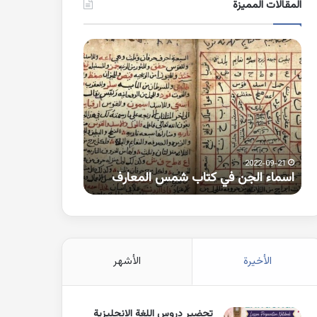
المقالات المميزة
اسماء
كلمات
الجن
بها
في
همزة
كتاب
متطرفة
شمس
على
المعارف
الواو
2021-10-25
2022-09-21
اسماء الجن في كتاب شمس المعارف
كلمات بها همزة 
الأخيرة
الأشهر
تحضير دروس اللغة الانجليزية