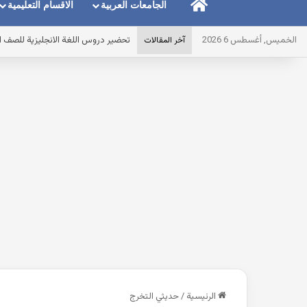
الرئيسية
الجامعات العربية
الاقسام التعليمية
الخميس, أغسطس 6 2026
أقوى مذكرة ماث math للصف الاول الابتدائى لغات الترم الاول pdf 2027 مصر
آخر المقالات
الرئيسية
/
حديثي التخرج