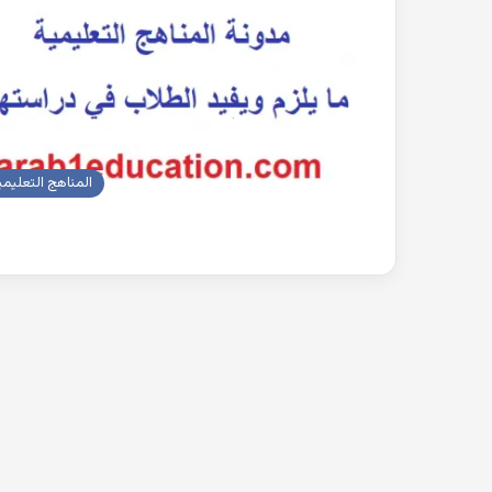
بحث
جاهز
للطباعة
عن
التغيرات
المناهج التعليمي
المناخية
pdf
2022-10-26
بحث جاهز للطباعة 
المناخية pdf