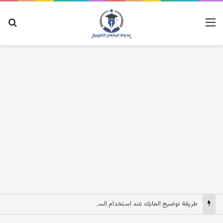
القائمة
بح
طريقة توضيح المايك عند استخدام السماعات عندما يكون الصوت بعيد وقت المكالمات