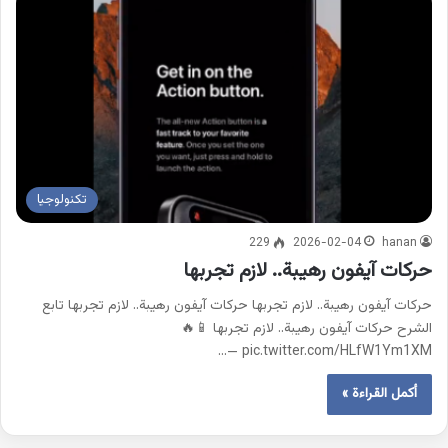
تكنولوجيا
229
2026-02-04
hanan
حركات آيفون رهيبة.. لازم تجربها
حركات آيفون رهيبة.. لازم تجربها حركات آيفون رهيبة.. لازم تجربها تابع
الشرح حركات آيفون رهيبة.. لازم تجربها 📱🔥
pic.twitter.com/HLfW1Ym1XM —…
أكمل القراءة »