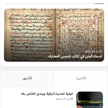
اسماء
كلم
الجن
بها
في
همز
كتاب
متط
شمس
على
المعارف
الوا
2022-09-21
اسماء الجن في كتاب شمس المعارف
ك
الأخيرة
الأشهر
كيفية تحديث/ترقية ويندوز الخاص بك
منذ 19 ساعة