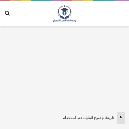
القائمة
بح
طريقة توضيح المايك عند استخدام السماعات عندما يكون الصوت بعيد وقت المكالمات