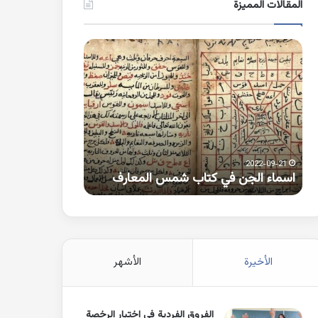
المقالات المميزة
اسماء
كلمات
الجن
بها
في
همزة
كتاب
متطرفة
شمس
على
المعارف
الواو
2021-10-25
2022-09-21
اسماء الجن في كتاب شمس المعارف
كلمات بها همزة 
الأخيرة
الأشهر
الفروق الفردية في اختبار الرخصة