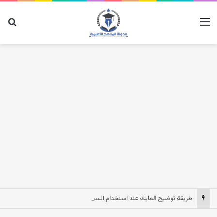
القائمة
بح
طريقة توضيح المايك عند استخدام السماعات عندما يكون الصوت بعيد وقت المكالمات