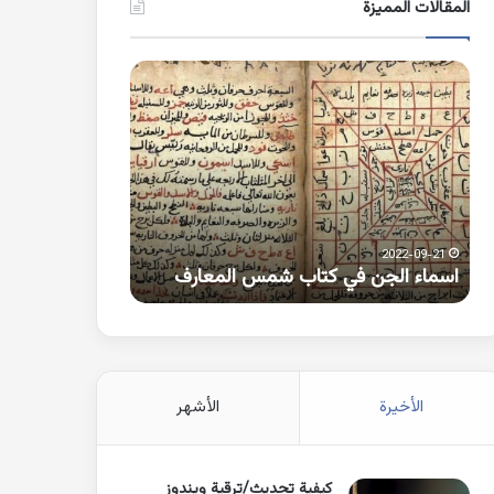
المقالات المميزة
اسماء
كلمات
الجن
بها
في
همزة
كتاب
متطرفة
شمس
على
المعارف
الواو
2021-10-25
2022-09-21
اسماء الجن في كتاب شمس المعارف
كلمات بها همزة 
الأخيرة
الأشهر
كيفية تحديث/ترقية ويندوز