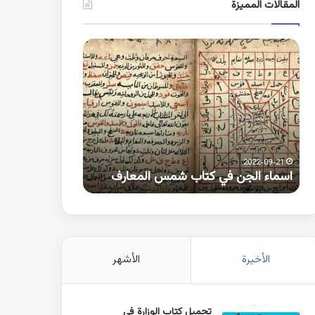
المقالات المميزة
اسماء
كلمات
الجن
بها
في
همزة
كتاب
متطرفة
شمس
على
المعارف
الواو
2021-10-25
2022-09-21
اسماء الجن في كتاب شمس المعارف
كلمات بها همزة 
الأخيرة
الأشهر
تحميل كتاب الوزارة في