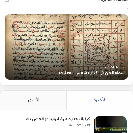
المقالات المميزة
اسماء
كلم
الجن
بها
في
همز
كتاب
متط
شمس
على
المعارف
الوا
2022-09-21
اسماء الجن في كتاب شمس المعارف
ك
الأخيرة
الأشهر
كيفية تحديث/ترقية ويندوز الخاص بك
منذ 22 ساعة