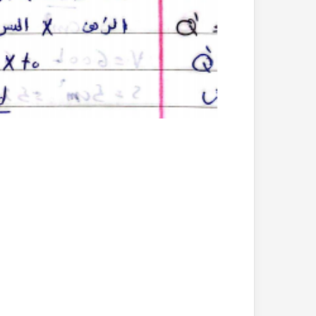
بحث
حل
جاهز
شهادة
للطباعة
التعليم
عن
المتوس
التغيرات
2007
المناخية
في
pdf
الرياض
01
2022-10-26
الجزائر
بحث جاهز للطباعة عن التغيرات
المناخية pdf
الري