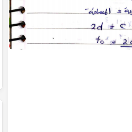
اسماء
الجن
في
ط
كتاب
شمس
المعارف
يات
2022-02-
حل شهادة التعليم المتوسط 2007 في
2022-09-21
اضيات الجزائر
اسماء الجن في كتاب 