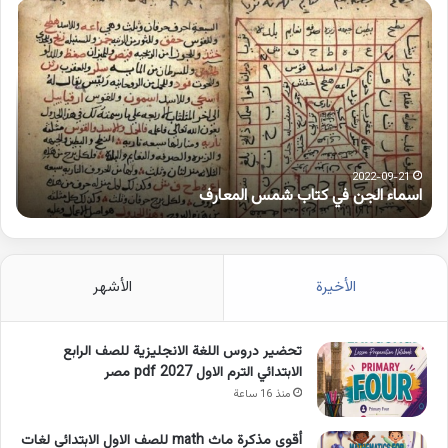
اسماء
كلم
الجن
بها
في
همز
كتاب
متط
شمس
على
المعارف
الوا
2022-09-21
اسماء الجن في كتاب شمس المعارف
ك
الأخيرة
الأشهر
تحضير دروس اللغة الانجليزية للصف الرابع
الابتدائي الترم الاول 2027 pdf مصر
منذ 16 ساعة
أقوى مذكرة ماث math للصف الاول الابتدائى لغات