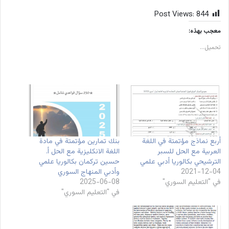
Post Views:
844
معجب بهذه:
تحميل...
أربع نماذج مؤتمتة في اللغة
بنك تمارين مؤتمتة في مادة
العربية مع الحل للسبر
اللغة الانكليزية مع الحل أ.
الترشيحي بكالوريا أدبي علمي
حسين تركمان بكالوريا علمي
2021-12-04
وأدبي المنهاج السوري
في "التعليم السوري"
2025-06-08
في "التعليم السوري"