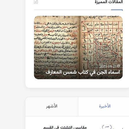
المقالات المميزة
اسماء
كلمات
الجن
بها
في
همزة
كتاب
متطرفة
شمس
على
المعارف
الواو
2021-10-25
2022-09-21
اسماء الجن في كتاب شمس المعارف
كلمات بها همزة 
الأخيرة
الأشهر
مقاييس التشتت في القسم