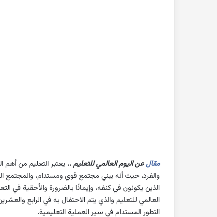
بحث
جاهز
للطباعة
عن
التغيرات
المناخية
pdf
2022-10-26
بحث جاهز للطباعة 
المناخية pdf
مقال
عن اليوم العالمي للتعليم ..
يعتبر التعليم من أهم 
والفرد، حيث أنه يبني مجتمع قوي ومستدام، والمجتمع القو
الذين يكونون في كنفه، وإيمانًا بالضرورة والأحقية في الت
العالمي للتعليم والذي يتم الاحتفال به في الرابع والعشري
التطور المستدام في سير العملية التعليمية.