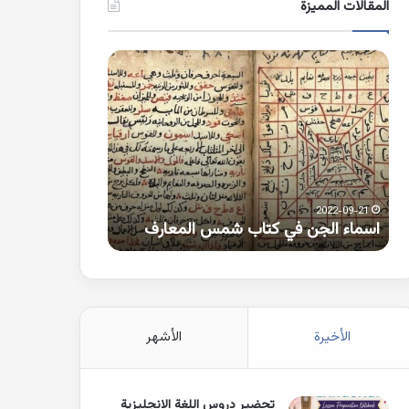
المقالات المميزة
اسماء
كلمات
الجن
بها
في
همزة
كتاب
متطرفة
شمس
على
المعارف
الواو
2021-10-25
2022-09-21
اسماء الجن في كتاب شمس المعارف
كلمات بها همزة 
الأخيرة
الأشهر
تحضير دروس اللغة الانجليزية