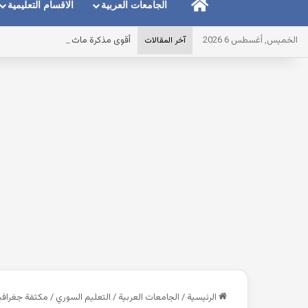
الرئيسية
الجامعات العربية
الاقسام التعليمية
الخميس, أغسطس 6 2026
أقوى مذكرة ماث math للصف الاول الابتدائى لغات الترم الاول pdf 2027 مصر
آخر المقالات
الرئيسية
/
الجامعات العربية
/
التعليم السوري
/
مكثفة جغرافيا 2026 تاسع المنهاج الس