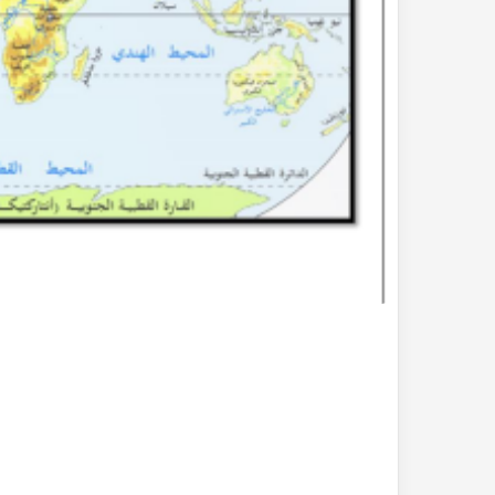
بحث
جاهز
للطباعة
عن
التغيرات
المناخية
pdf
2022-10-26
بحث جاهز للطباعة 
المناخية pdf