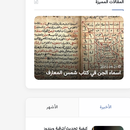
المقالات المميزة
اسماء
كلمات
الجن
بها
في
همزة
كتاب
متطرفة
شمس
على
المعارف
الواو
2021-10-25
2022-09-21
اسماء الجن في كتاب شمس المعارف
كلمات بها همزة 
الأخيرة
الأشهر
كيفية تحديث/ترقية ويندوز