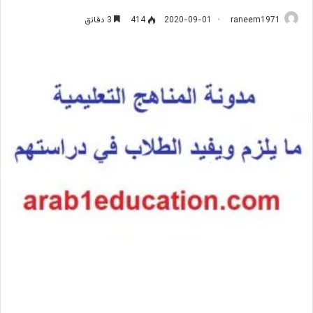
raneem1971
2020-09-01
414
3 دقائق