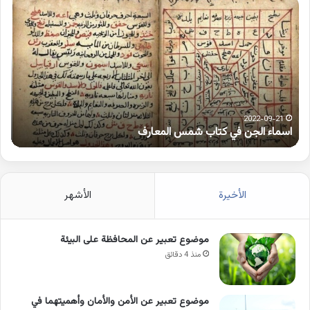
اسماء
كلم
الجن
بها
في
همز
كتاب
متط
شمس
على
المعارف
الوا
2022-09-21
اسماء الجن في كتاب شمس المعارف
ك
الأخيرة
الأشهر
موضوع تعبير عن المحافظة على البيئة
منذ 4 دقائق
موضوع تعبير عن الأمن والأمان وأهميتهما في