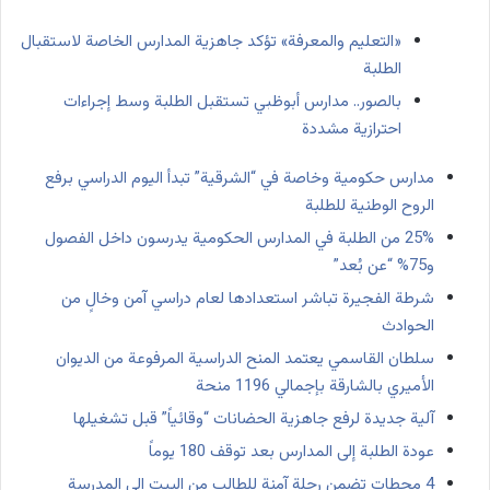
«التعليم والمعرفة» تؤكد جاهزية المدارس الخاصة لاستقبال
الطلبة
بالصور.. مدارس أبوظبي تستقبل الطلبة وسط إجراءات
احترازية مشددة
مدارس حكومية وخاصة في “الشرقية” تبدأ اليوم الدراسي برفع
الروح الوطنية للطلبة
25% من الطلبة في المدارس الحكومية يدرسون داخل الفصول
و75% “عن بُعد”
شرطة الفجيرة تباشر استعدادها لعام دراسي آمن وخالٍ من
الحوادث
سلطان القاسمي يعتمد المنح الدراسية المرفوعة من الديوان
الأميري بالشارقة بإجمالي 1196 منحة
آلية جديدة لرفع جاهزية الحضانات “وقائياً” قبل تشغيلها
عودة الطلبة إلى المدارس بعد توقف 180 يوماً
4 محطات تضمن رحلة آمنة للطالب من البيت إلى المدرسة