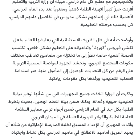
وتشجيعهم مع مطلع كل عام دراسي، مبينة أن وزارة التربية والتعليم
أفردت حيزاً كبيراً لتهيئة الطلبة ذهنياً ومعنوياً عند بدء العام الدراسي،
لأهمية ذلك في إدماجهم بشكل مدروس في تفاصيل عامهم الدراسي،
كل بحسب مرحلته التعليمية.
وأوضحت أنه في ظل الظروف الاستثنائية التي يعايشها العالم بفعل
تفشي فيروس “كورونا” وتداعياته على التعليم بشكل خاص، تكتسب
الحملة أهمية خاصة نظراً إلى ما تختزله من مضامين تخاطب مختلف
مكونات المجتمع التربوي، وتحشد الجهود لمواصلة المسيرة التربوية
على الرغم من كل التحديات للوصول إلى المأمول منها، عبر استدامة
العملية التعليمية ورفدها بكل مقومات ريادتها.
وذكرت أن الوزارة اتخذت جميع التجهيزات التي من شأنها توفير بيئية
تعليمية حيوية وفعالة، وذلك ضمن بيئة التعلم الهجين، بحيث ينخرط
الطلبة بكل جد في العام الدراسي ضمن أجواء تراعي معايير السلامة
العامة للطلبة والكوادر التربوية العاملة في الميدان التربوي.
وأكدت المهيري أن الإعداد المسبق لطلبة المدرسة الإماراتية من شأنه أن
يمهد الطريق أمامهم للانطلاق في عامهم الدراسي بكل نشاط واجتهاد،