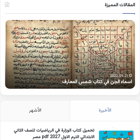
المقالات المميزة
اسماء
كلم
الجن
بها
في
همز
كتاب
متط
شمس
على
المعارف
الوا
2022-09-21
اسماء الجن في كتاب شمس المعارف
ك
الأخيرة
الأشهر
تحميل كتاب الوزارة في الرياضيات للصف الثاني
الابتدائي الترم الاول 2027 pdf مصر