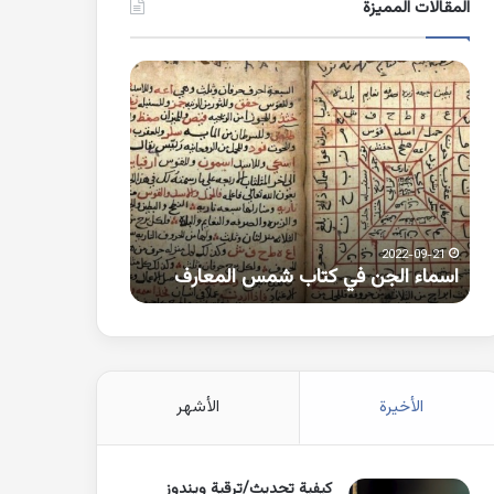
المقالات المميزة
اسماء
كلمات
الجن
بها
في
همزة
كتاب
متطرفة
شمس
على
المعارف
الواو
2021-10-25
2022-09-21
اسماء الجن في كتاب شمس المعارف
كلمات بها همزة 
الأخيرة
الأشهر
كيفية تحديث/ترقية ويندوز