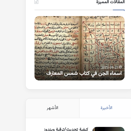
المقالات المميزة
اسماء
كلمات
الجن
بها
في
همزة
كتاب
متطرفة
شمس
على
المعارف
الواو
2021-10-25
2022-09-21
اسماء الجن في كتاب شمس المعارف
كلمات بها همزة 
الأخيرة
الأشهر
كيفية تحديث/ترقية ويندوز