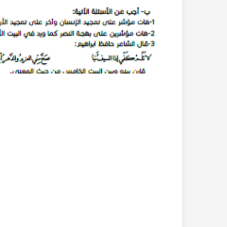
بحث
جاهز
للطباعة
عن
التغيرات
المناخية
pdf
2022-10-26
بحث جاهز للطباعة 
المناخية pdf